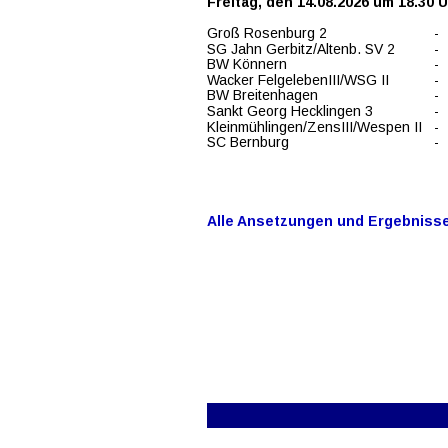
Freitag, den 14.08.2026 um 18.30 
Groß Rosenburg 2
-
SG Jahn Gerbitz/Altenb. SV 2
-
BW Könnern
-
Wacker FelgelebenIII/WSG II
-
BW Breitenhagen
-
Sankt Georg Hecklingen 3
-
Kleinmühlingen/ZensIII/Wespen II
-
SC Bernburg
-
Alle Ansetzungen und Ergebnisse 